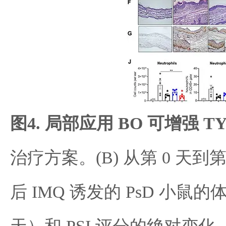
图
4.
局部应用
BO
可增强
TY
治疗方案
。
(B)
从第
0
天到
后
IMQ
诱发的
PsD
小鼠的