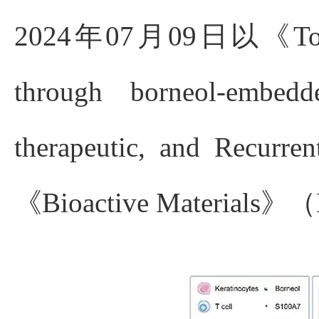
2024年07月09日以《Topical t
through borneol-embe
therapeutic, and Recurre
《
Bioactive Materials
》（